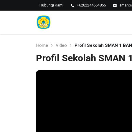
Hubungi Kami
+6282244664856
smanba
SMAN 1
SMAN 1
BANTARAN
Bantaran
Home
Video
Profil Sekolah SMAN 1 B
Profil Sekolah SMAN