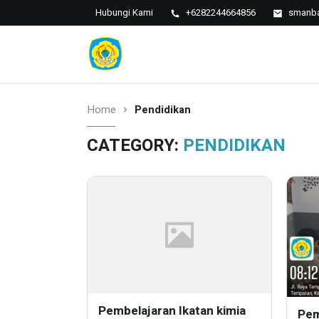
Hubungi Kami
+6282244664856
smanba
SMAN 1
SMAN 1
BANTARAN
Bantaran
Home
Pendidikan
CATEGORY:
PENDIDIKAN
Pembelajaran Ikatan kimia
Pem