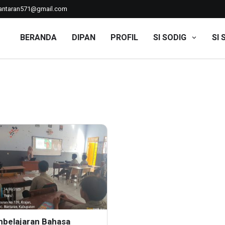
ntaran571@gmail.com
BERANDA
DIPAN
PROFIL
SI SODIG
SI 
belajaran Bahasa