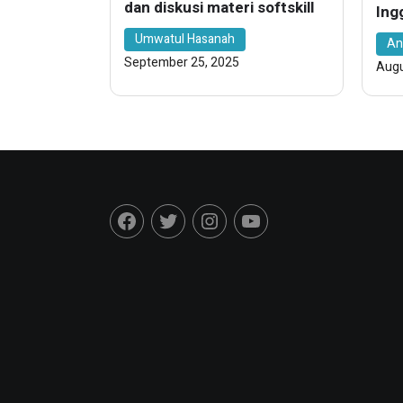
dan diskusi materi softskill
Ing
Des
Umwatul Hasanah
An
Ath
September 25, 2025
Augu