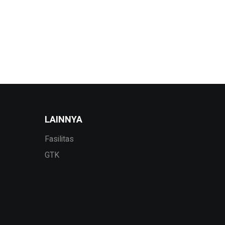
LAINNYA
Fasilitas
GTK