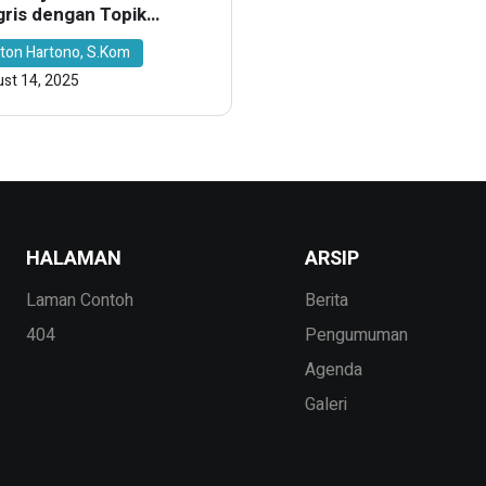
gris dengan Topik
criptive Text: Great
ton Hartono, S.Kom
letes di Kelas X
st 14, 2025
HALAMAN
ARSIP
Laman Contoh
Berita
404
Pengumuman
Agenda
Galeri