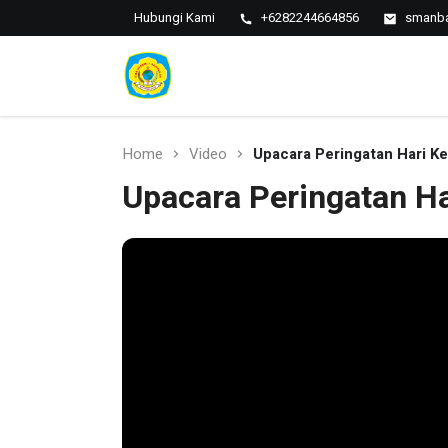
Hubungi Kami
+6282244664856
smanba
SMAN 1
SMAN 1
BANTARAN
Bantaran
Home
Video
Upacara Peringatan Hari Ke
Upacara Peringatan Ha