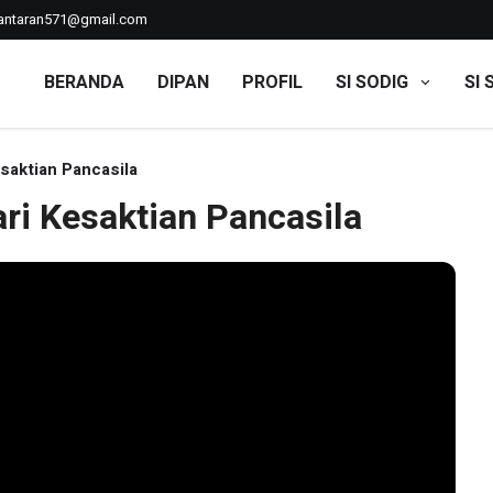
ntaran571@gmail.com
BERANDA
DIPAN
PROFIL
SI SODIG
SI 
saktian Pancasila
ri Kesaktian Pancasila