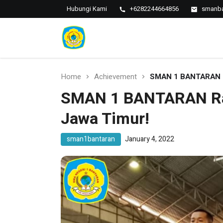
Hubungi Kami
+6282244664856
smanba
SMAN 1
SMAN 1
BANTARAN
Bantaran
Home
Achievement
SMAN 1 BANTARAN Ra
SMAN 1 BANTARAN Raih
Jawa Timur!
sman1bantaran
January 4, 2022