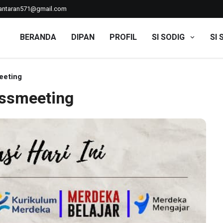
ntaran571@gmail.com
BERANDA
DIPAN
PROFIL
SI SODIG
SI 
eeting
assmeeting