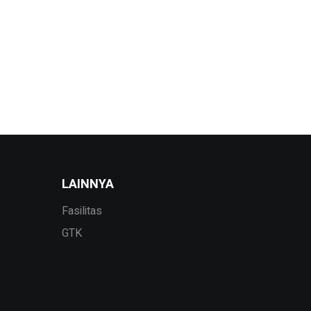
LAINNYA
Fasilitas
GTK