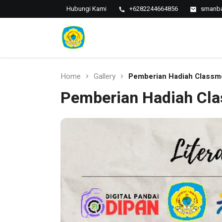
Hubungi Kami
+6282244664856
smanba
SMAN 1
SMAN 1
BANTARAN
Bantaran
Home
Gallery
Pemberian Hadiah Classm
Pemberian Hadiah Cl