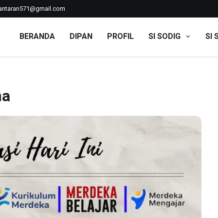
ntaran571@gmail.com
BERANDA
DIPAN
PROFIL
SI SODIG
SI 
ma