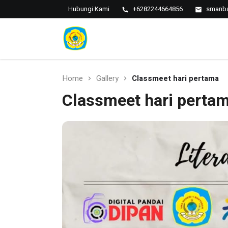
Hubungi Kami
+6282244664856
smanba
SMAN 1
SMAN 1
BANTARAN
Bantaran
Home
Gallery
Classmeet hari pertama
Classmeet hari perta