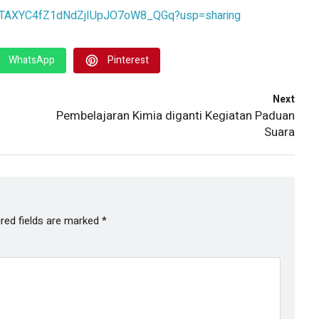
ghjbTAXYC4fZ1dNdZjIUpJO7oW8_QGq?usp=sharing
WhatsApp
Pinterest
Next
Pembelajaran Kimia diganti Kegiatan Paduan
Suara
red fields are marked
*