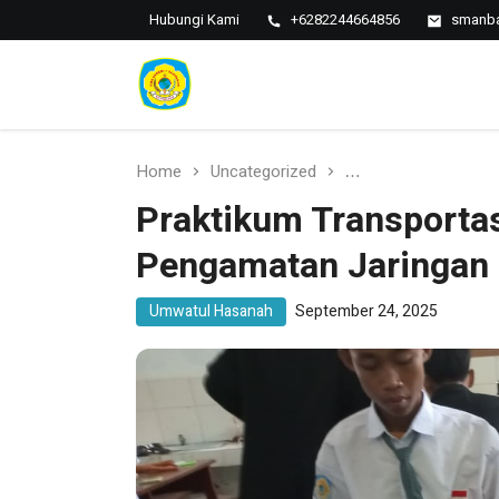
Hubungi Kami
+6282244664856
smanba
SMAN 1
SMAN 1
BANTARAN
Bantaran
Home
Uncategorized
Praktikum Transpo
Praktikum Transporta
Pengamatan Jaringan
Umwatul Hasanah
September 24, 2025