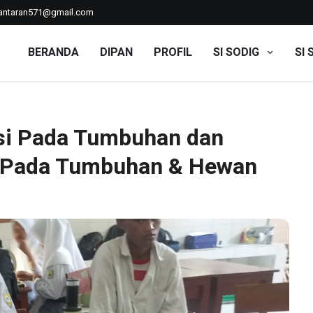
ntaran571@gmail.com
BERANDA
DIPAN
PROFIL
SI SODIG
SI 
rtasi Pada Tumbuhan dan Pengamatan Jaringan Pada Tumbuh
si Pada Tumbuhan dan
 Pada Tumbuhan & Hewan