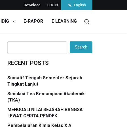
Download
LOGIN
English
SIDIG
E-RAPOR
E LEARNING
an & Hewan
Search
RECENT POSTS
Sumatif Tengah Semester Sejarah
Tingkat Lanjut
Simulasi Tes Kemampuan Akademik
(TKA)
MENGGALI NILAI SEJARAH BANGSA
LEWAT CERITA PENDEK
Pembelajaran Kimia Kelas X A