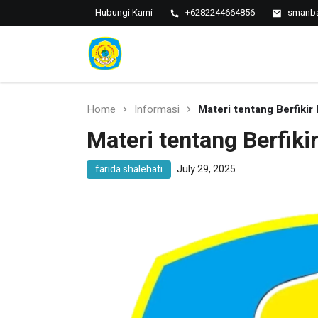
Hubungi Kami
+6282244664856
smanba
SMAN 1
SMAN 1
BANTARAN
Bantaran
Home
Informasi
Materi tentang Berfikir 
Materi tentang Berfikir
farida shalehati
July 29, 2025