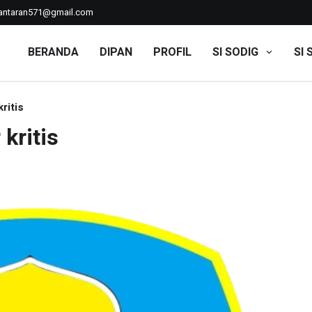
ntaran571@gmail.com
BERANDA
DIPAN
PROFIL
SI SODIG
SI 
kritis
 kritis